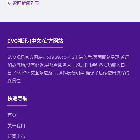
← 返回新闻列表
EVO视讯·(中文)官方网站
EVO视讯官方网站✅pa969.cc✅点击进入后,页面即刻呈现.首屏
加载流畅,没有延迟.导航至服务大厅的过程顺畅,各项功能入口一
目了然.整体交互响应及时,操作反馈明确,确保了后续使用流程的
连贯性.
快速导航
首页
关于我们
新闻中心