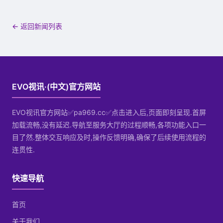
← 返回新闻列表
EVO视讯·(中文)官方网站
EVO视讯官方网站✅pa969.cc✅点击进入后,页面即刻呈现.首屏
加载流畅,没有延迟.导航至服务大厅的过程顺畅,各项功能入口一
目了然.整体交互响应及时,操作反馈明确,确保了后续使用流程的
连贯性.
快速导航
首页
关于我们