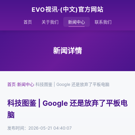
EVO视讯·(中文)官方网站
首页
关于我们
新闻中心
联系我们
新闻详情
首页
›
新闻中心
›
科技图鉴 | Google 还是放弃了平板电脑
科技图鉴 | Google 还是放弃了平板电
脑
发布时间：2026-05-21 04:40:07