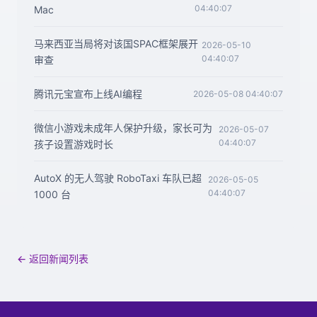
04:40:07
Mac
马来西亚当局将对该国SPAC框架展开
2026-05-10
04:40:07
审查
腾讯元宝宣布上线AI编程
2026-05-08 04:40:07
微信小游戏未成年人保护升级，家长可为
2026-05-07
04:40:07
孩子设置游戏时长
AutoX 的无人驾驶 RoboTaxi 车队已超
2026-05-05
04:40:07
1000 台
← 返回新闻列表