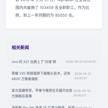
围内共雇佣了 103459 名全职职工，作为比
照，到上一年同期的为 85050 名。
相关新闻
vivo 的 X21 也换上了“刘海”屏
2026-06-23 04:40:07
荣耀 V20 将搭载屏下摄像头技术，还有
2026-06-21
04:40:07
4800 万像素摄影
首次直播带货，苹果今晚将在天猫开启官
2026-06-16
04:40:07
方旗舰店直播
消息称 Go-Jek 寻求 15 亿美元融资，投资
2026-06-13