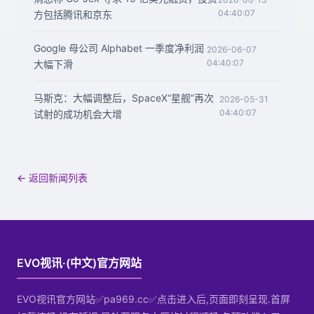
04:40:07
方包括腾讯和京东
Google 母公司 Alphabet 一季度净利润
2026-06-07
04:40:07
大幅下滑
马斯克：大幅调整后，SpaceX“星舰”再次
2026-05-31
04:40:07
试射的成功机会大增
← 返回新闻列表
EVO视讯·(中文)官方网站
EVO视讯官方网站✅pa969.cc✅点击进入后,页面即刻呈现.首屏