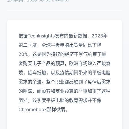
依据TechInsights发布的最新数据，2023年
第二季度，全球平板电脑出货量同比下降
20%，这是因为持续的经济不景气约束了顾
客购买电子产品的预算，欧洲商场堕入严峻窘
境，俄乌抵触，以及疫情期间带来的平板电脑
需求的余波。整个职业都感触到了疫情后需求
的阻滞，而顾客和商业预算的严重加重了这种
阻滞。该季度平板电脑的教育需求并不像
Chromebook那样微弱。