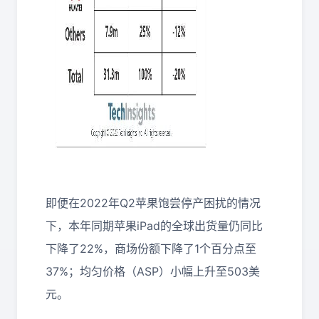
即便在2022年Q2苹果饱尝停产困扰的情况
下，本年同期苹果iPad的全球出货量仍同比
下降了22%，商场份额下降了1个百分点至
37%；均匀价格（ASP）小幅上升至503美
元。