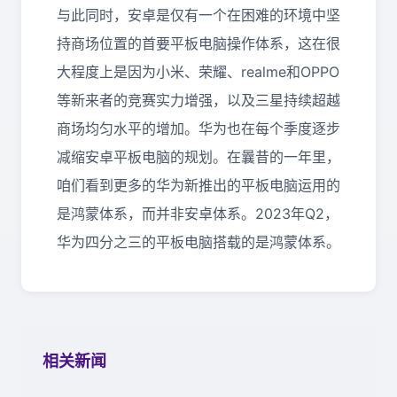
与此同时，安卓是仅有一个在困难的环境中坚
持商场位置的首要平板电脑操作体系，这在很
大程度上是因为小米、荣耀、realme和OPPO
等新来者的竞赛实力增强，以及三星持续超越
商场均匀水平的增加。华为也在每个季度逐步
减缩安卓平板电脑的规划。在曩昔的一年里，
咱们看到更多的华为新推出的平板电脑运用的
是鸿蒙体系，而并非安卓体系。2023年Q2，
华为四分之三的平板电脑搭载的是鸿蒙体系。
相关新闻