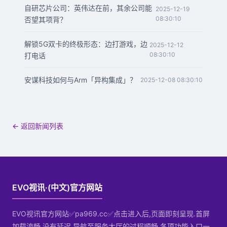
自研芯片公司：英伟达在前，其余公司能
2025-12-19
08:30:10
否望其项背？
解锁5G双卡的终极形态：边打游戏，边
2025-12-12
08:30:10
打电话
安谋科技如何与Arm「异构集成」？
2025-12-08 08:30:10
← 返回新闻列表
EVO视讯·(中文)官方网站
EVO视讯官方网站✅pa969.cc✅点击进入后,页面即刻呈现.首屏
加载流畅,没有延迟.导航至服务大厅的过程顺畅,各项功能入口一