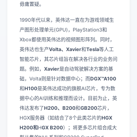
毋庸置疑。
1990年代以来，英伟达一直在为游戏领域生
产图形处理单元(GPU)，PlayStation3和
Xbox都使用英伟达的视频图形阵列。同时，
英伟达也生产
Volta、Xavier
和
Tesla
等人工
智能芯片，其芯片组旨在解决各行业的业务问
题。例如，
Xavier
是自动驾驶解决方案的基
础，Volta则是针对数据中心；而
DGX™A100
和
H100
是英伟达成功的旗舰AI芯片，专为数
据中心的AI训练和推理而设计。目前为止，英
伟达发布了
H200、B200
和
GB200
芯片，
HGX服务器（如结合了8个此类芯片的
HGX
H200和
H
GX B200
）；将更多芯片组合成大