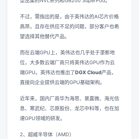
型丛集的NVL系列和GB200 SuperPod。
不过，需指出的是，由于英伟达的AI芯片价格
高昂，且存在供应不足的问题，部分客户也希
望选择其他替代产品。
而在云端GPU上，英伟达也几乎处于垄断地
位，大多数云端厂商只将英伟达GPU作为云
端GPU。英伟达也推出了
DGX Cloud
产品，
直接向企业提供云端的GPU基础架构。
近年来，国内厂商华为海思、景嘉微、海光信
息、寒武纪、芯原股份、龙芯中科等，也在加
速GPU领域的研发。
2、超威半导体（AMD）