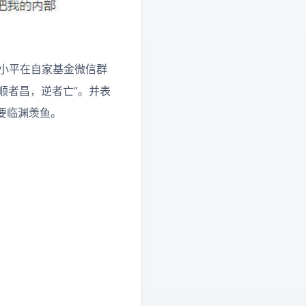
徐小平在自家基金微信群
顺者昌，逆者亡”。并表
要临渊羡鱼。