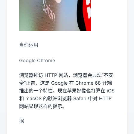
当你运用
Google Chrome
浏览器拜访 HTTP 网站，浏览器会显现“不安
全”正告，这是 Google 在 Chrome 68 开端
推出的一个特性。现在苹果好像也打算在 iOS
和 macOS 的默许浏览器 Safari 中对 HTTP
网站显现这样的提示。
据