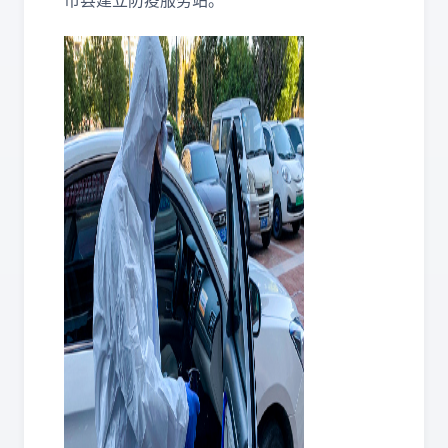
市县建立防疫服务站。