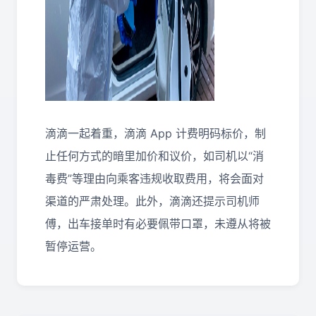
滴滴一起着重，滴滴 App 计费明码标价，制
止任何方式的暗里加价和议价，如司机以“消
毒费”等理由向乘客违规收取费用，将会面对
渠道的严肃处理。此外，滴滴还提示司机师
傅，出车接单时有必要佩带口罩，未遵从将被
暂停运营。