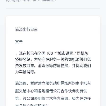
滴滴出行日前
宣告
，现在其已在全国 106 个城市设置了司机防
疫服务站，为坚守在服务一线的司机师傅们免
费发放口罩、消毒液等防疫物资，并协助我们
为车辆消毒。
滴滴称，暂时建立服务站所需场所均由小桔车
服交给中心和各地租借公司合作伙伴免费供
给。该公司表明将寻求各方资源，极力在更多