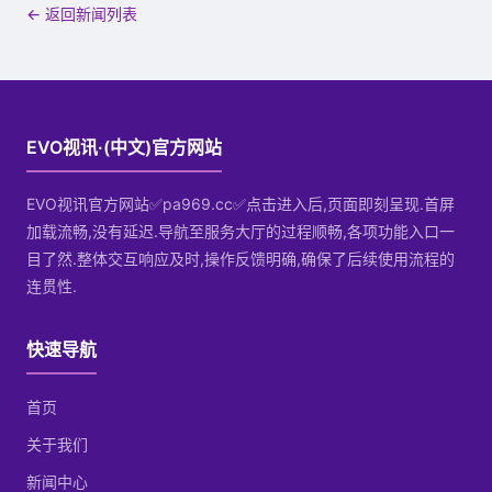
← 返回新闻列表
EVO视讯·(中文)官方网站
EVO视讯官方网站✅pa969.cc✅点击进入后,页面即刻呈现.首屏
加载流畅,没有延迟.导航至服务大厅的过程顺畅,各项功能入口一
目了然.整体交互响应及时,操作反馈明确,确保了后续使用流程的
连贯性.
快速导航
首页
关于我们
新闻中心