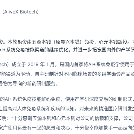
liveX Biotech）
资。本轮融资由五源本钱（原晨兴本钱）领投，心元本钱跟投。
AI+系统免疫技能渠道的继续优化，并进一步拓宽国内外的产学
iotech）成立于 2019 年 1 月，是国内首家将AI+系统免疫学
疫技能渠道为驱动，自主研制针对不同临床场景的多组学确诊产品
号物为导向的新药研制服务。
的AI+系统免疫技能解码免疫，使用产学研深度交融的研制形式，剖
本质上提高对人体免疫系统和疾病的认知，对未来的精准医疗研制发
文雯表明：“十分感谢五源本钱和心元本钱对公司的信赖和支撑，公
宽广使用远景有一起的愿景和决心，十分侥幸能够携手一起走向