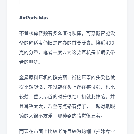
AirPods Max
不管核算音频有多么值得吹捧，可穿戴智能设
备的舒适度仍旧是置办的首要要素。挨近400
克的分量，笔者一度以为这款耳机是长期佩带
者的噩梦。
金属原料耳机的确美丽，衔接耳罩的头梁也做
得比较舒适，不过戴在头上存在感过强，也比
较薄，垂头昂首的时分很怕耳机就此掉落。并
且耳罩太大，乃至有点硌着脖子，一起对戴眼
镜的人很不友爱，那种硌的感觉很显着。
而现在市面上比较老练且较为热销（扫除专业