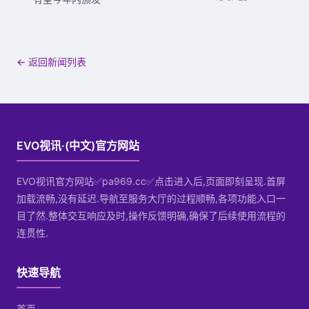
← 返回新闻列表
EVO视讯·(中文)官方网站
EVO视讯官方网站✅pa969.cc✅点击进入后,页面即刻呈现.首屏
加载流畅,没有延迟.导航至服务大厅的过程顺畅,各项功能入口一
目了然.整体交互响应及时,操作反馈明确,确保了后续使用流程的
连贯性.
快速导航
首页