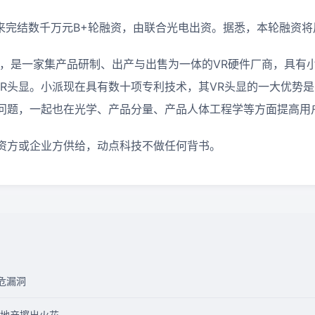
近来完结数千万元B+轮融资，由联合光电出资。据悉，本轮融资
年，是一家集产品研制、出产与出售为一体的VR硬件厂商，具有小
 VR头显。小派现在具有数十项专利技术，其VR头显的一大优势
问题，一起也在光学、产品分量、产品人体工程学等方面提高用
资方或企业方供给，动点科技不做任何背书。
高危漏洞
地产擦出火花