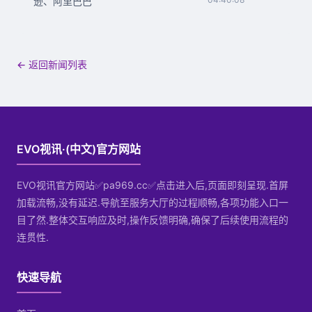
逊、阿里巴巴
← 返回新闻列表
EVO视讯·(中文)官方网站
EVO视讯官方网站✅pa969.cc✅点击进入后,页面即刻呈现.首屏
加载流畅,没有延迟.导航至服务大厅的过程顺畅,各项功能入口一
目了然.整体交互响应及时,操作反馈明确,确保了后续使用流程的
连贯性.
快速导航