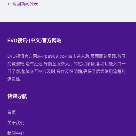
← 返回新闻列表
EVO视讯·(中文)官方网站
EVO视讯官方网站✅pa969.cc✅点击进入后,页面即刻呈现.首屏
加载流畅,没有延迟.导航至服务大厅的过程顺畅,各项功能入口一
目了然.整体交互响应及时,操作反馈明确,确保了后续使用流程的
连贯性.
快速导航
首页
关于我们
新闻中心