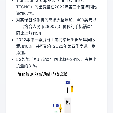
Transsion Group品牌（Infinix、itel和
TECNO）的出货量在2022年第三季度年同比
添加67%。
对高端智能手机的需求大幅添加；400美元以
上（约合人民币2800元）价位的手机销量年
同比上涨115%。
2022年第三季度线上电商渠道出货量年同比
添加16%，并可能在 2022年第四季度进一步
添加。
5G智能手机出货量年同比飙升241%，占总出
货量的31%。