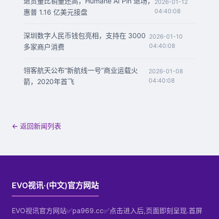
退货量比销量还高，Humane AI Pin 退场，
2026-01-12
04:40:08
惠普 1.16 亿美元接盘
深圳数字人民币钱包亮相，支持在 3000
2026-01-10
04:40:08
多家商户消费
翎客航天公布“新航线一号”商业运载火
2026-01-08
04:40:08
箭，2020年首飞
← 返回新闻列表
EVO视讯·(中文)官方网站
EVO视讯官方网站✅pa969.cc✅点击进入后,页面即刻呈现.首屏