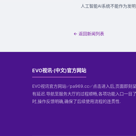
人工智能AI系统不能作为发
← 返回新闻列表
EVO视讯·(中文)官方网站
EVO视讯官方网站✅pa969.cc✅点击进入后,页面即刻
有延迟.导航至服务大厅的过程顺畅,各项功能入口一目了
时,操作反馈明确,确保了后续使用流程的连贯性.