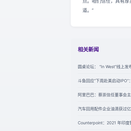
点。咱们信任，具有厚实
道。”
相关新闻
圆桌论坛： “In West”线
斗鱼回应“下周赴美启动IPO
阿里巴巴：蔡崇信任董事会主
汽车回用配件企业油滴获过亿
Counterpoint：2021