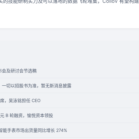
的技能研制实力及可以落地的数据飞轮堆集，Collov 有望构
上发布会及研讨会节选稿
”：一切以招股书为准，暂无新消息披露
席，吴泳铭担任 CEO
元 B 轮融资，愉悦资本领投
 年印度智能手表市场出货量同比增长 274%