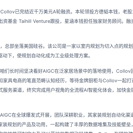
商Collov已完结近千万美元A轮融资。本轮领投方德韬本钱，老
基金 Taihill Venture跟投，星涵本钱担任独家财务顾问
21年末，总部坐落美国硅谷。该公司是一家以室内规划为切入点的规
的驱动下，使规划自动化成为工业级处理方案。
咱们长时间坚决看好AIGC在泛家居场景中的落地使用，Collo
家具电商的笔直范畴认知经历，等待金牌厨柜与Collov一起打
式服务渠道，终究完成用户视角的全流程AI智能化体会，加快金
时AIGC在全球爆发式开展，团队深耕职业，其家装规划自动化渠
I家装规划的产品及功用，一起构建了丰厚的数据堆集及技能壁垒