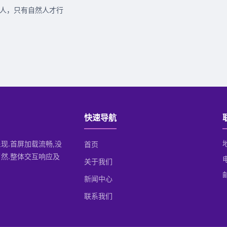
明人，只有自然人才行
快速导航
呈现.首屏加载流畅,没
首页
然.整体交互响应及
关于我们
邮
新闻中心
联系我们