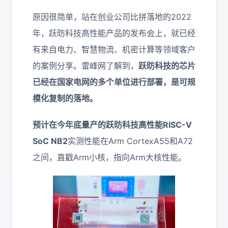
原因很简单，站在创业公司比拼落地的2022
年，跃昉科技高性能产品的发布会上，就已经
有来自电力、智慧物流、机密计算等领域客户
的案例分享。雷峰网了解到，
跃昉科技的芯片
已经在国家电网的多个单位进行部署，是可规
模化复制的落地。
预计在今年底量产的跃昉科技高性能RISC-V
SoC NB2
实测性能在Arm CortexA55和A72
之间，直戳Arm小核，指向Arm大核性能。