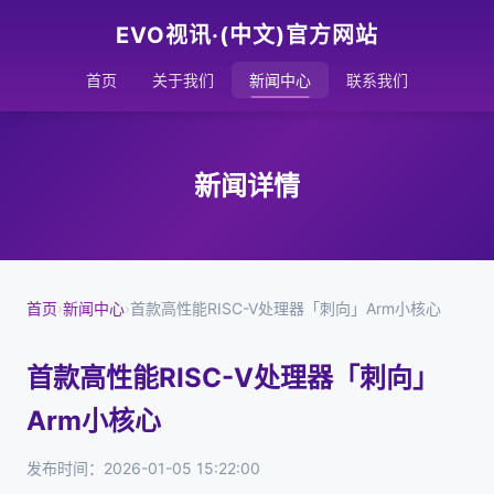
EVO视讯·(中文)官方网站
首页
关于我们
新闻中心
联系我们
新闻详情
首页
›
新闻中心
›
首款高性能RISC-V处理器「刺向」Arm小核心
首款高性能RISC-V处理器「刺向」
Arm小核心
发布时间：2026-01-05 15:22:00