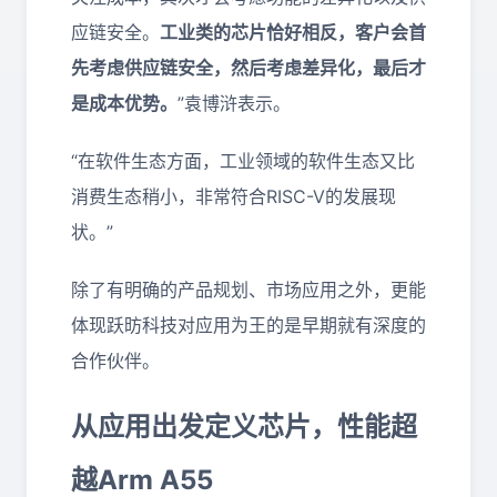
应链安全。
工业类的芯片恰好相反，客户会首
先考虑供应链安全，然后考虑差异化，最后才
是成本优势。
”袁博浒表示。
“在软件生态方面，工业领域的软件生态又比
消费生态稍小，非常符合RISC-V的发展现
状。”
除了有明确的产品规划、市场应用之外，更能
体现跃昉科技对应用为王的是早期就有深度的
合作伙伴。
从应用出发定义芯片，性能超
越Arm A55