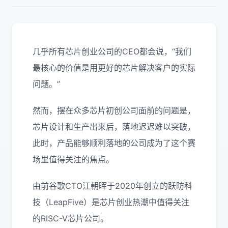
几乎所有芯片创业公司的CEO都会说，“我们
最核心的价值是用更好的芯片解决客户的实际
问题。”
然而，摆在众多芯片初创公司面前的问题是，
芯片设计和生产出来后，落地迟迟难以突破，
此时，产品能够顺利落地的公司成为了这个赛
场里值得关注的焦点。
由前谷歌CTO江朝晖于2020年创立的跃昉科
技（LeapFive）是芯片创业热潮中值得关注
的RISC-V芯片公司。