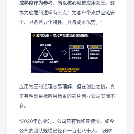
成熟度作为参考，所以核心就是应用为王。
转
换为底层的逻辑有三点：为客户带来供应链安
全、具备差异化特性、具备成本优势。”
应用为王的道理容易理解，但在创业之初，真
正有明确目标应用场景的芯片创业公司实际不
多。
“2020年创业时，公司只有我和袁博浒，如今
公司的团队规模已经有一百七八十人。”跃昉