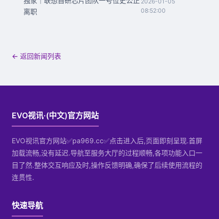
独家｜联想自研芯片团队一号位史公正
2026-01-05
08:52:00
离职
← 返回新闻列表
EVO视讯·(中文)官方网站
EVO视讯官方网站✅pa969.cc✅点击进入后,页面即刻呈现.首屏
加载流畅,没有延迟.导航至服务大厅的过程顺畅,各项功能入口一
目了然.整体交互响应及时,操作反馈明确,确保了后续使用流程的
连贯性.
快速导航