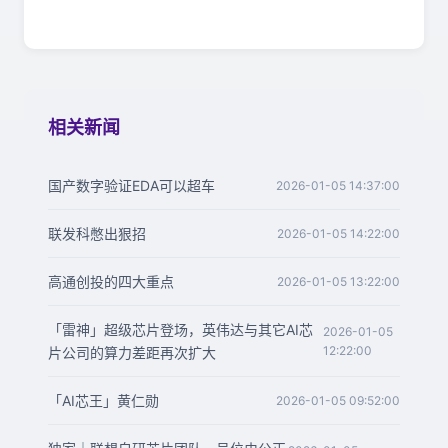
相关新闻
国产数字验证EDA可以超车
2026-01-05 14:37:00
联发科憋出狠招
2026-01-05 14:22:00
高通创投的四大重点
2026-01-05 13:22:00
「雷神」超级芯片登场，英伟达与其它AI芯
2026-01-05
12:22:00
片公司的算力差距再次扩大
「AI芯王」黄仁勋
2026-01-05 09:52:00