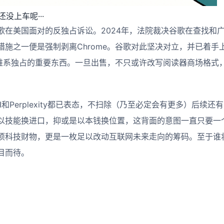
没上车呢···
歌在美国面对的反独占诉讼。2024年，法院裁决谷歌在查找和
措施之一便是强制剥离Chrome。谷歌对此坚决对立，并已着手
谷歌维系独占的重要东西。一旦出售，不只或许改写阅读器商场格式
I
和
Perplexity
都已表态，不扫除（乃至必定会有更多）后续还有
以技能换进口，抑或是以本钱换位置，这背面的意图一直只要一
项科技财物，更是一枚足以改动互联网未来走向的筹码。至于谁
目而待。