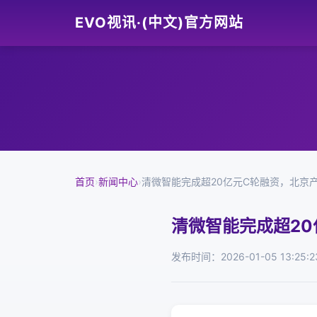
EVO视讯·(中文)官方网站
首页
›
新闻中心
›
清微智能完成超20亿元C轮融资，北京
清微智能完成超2
发布时间：2026-01-05 13:25:2