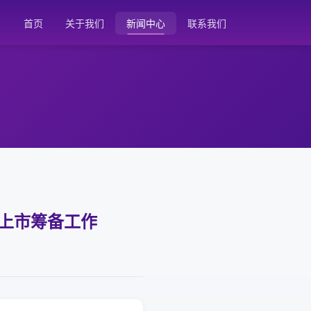
首页
关于我们
新闻中心
联系我们
上市筹备工作