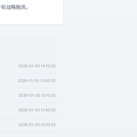
一轮战略融资。
2026-01-05 14:10:23
2026-01-05 13:40:23
2026-01-05 12:10:23
2026-01-05 11:40:23
2026-01-05 10:25:23