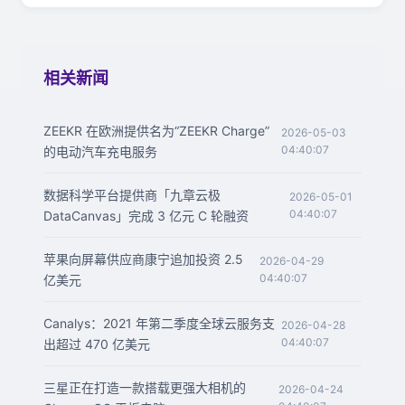
相关新闻
ZEEKR 在欧洲提供名为“ZEEKR Charge”
2026-05-03
04:40:07
的电动汽车充电服务
数据科学平台提供商「九章云极
2026-05-01
04:40:07
DataCanvas」完成 3 亿元 C 轮融资
苹果向屏幕供应商康宁追加投资 2.5
2026-04-29
04:40:07
亿美元
Canalys：2021 年第二季度全球云服务支
2026-04-28
04:40:07
出超过 470 亿美元
三星正在打造一款搭载更强大相机的
2026-04-24