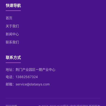
快速导航
首页
关于我们
新闻中心
联系我们
联系方式
地址：荆门产业园区一期产业中心
电话：13862567324
邮箱：service@datasys.com