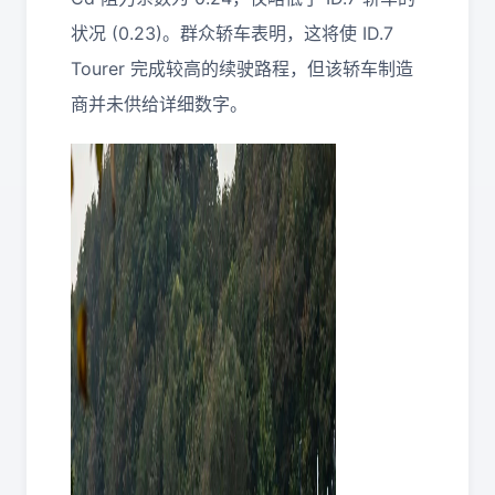
状况 (0.23)。群众轿车表明，这将使 ID.7
Tourer 完成较高的续驶路程，但该轿车制造
商并未供给详细数字。