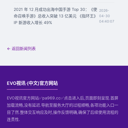
2021 年 12 月成功出海中国手游 Top 30：《使
2026-
命召唤手游》总收入突破 13 亿美元 《指环王》
04-30
04:40:07
IP 新游收入增长 49%​​
← 返回新闻列表
EVO视讯·(中文)官方网站
EVO视讯官方网站✅pa969.cc✅点击进入后,页面即刻呈现.首屏
加载流畅,没有延迟.导航至服务大厅的过程顺畅,各项功能入口一
目了然.整体交互响应及时,操作反馈明确,确保了后续使用流程的
连贯性.