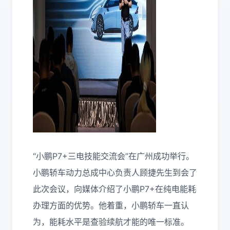
“小鹏P7+三电技能交流会”在广州成功举行。
小鹏轿车动力总成中心负责人顾捷先生到会了
此次会议，向媒体介绍了小鹏P7+在纯电能耗
办理方面的优势。他着重，小鹏轿车一直认
为，能耗水平是查验续航才能的唯一标准。