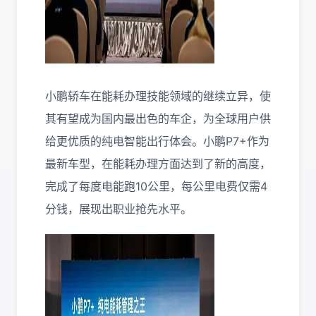
小鹏轿车在能耗办理技能领域的继续立异，使
其有望成为国内最出色的车企，为全球用户供
给更优质的纯电智能出行体会。小鹏P7+作为
最新车型，在能耗办理方面达到了新的高度，
完成了每度电能跑10公里，每公里电费仅需4
分钱，展现出职业抢先水平。