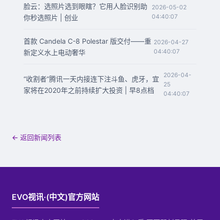
脸云：选照片选到眼瞎？它用人脸识别助
2026-05-02
04:40:07
你秒选照片 | 创业
首款 Candela C-8 Polestar 版交付——重
2026-04-27
04:40:07
新定义水上电动奢华
2026-04-
“收割者”腾讯一天内接连下注斗鱼、虎牙，宜
25
家将在2020年之前持续扩大投资 | 早8点档
04:40:07
← 返回新闻列表
EVO视讯·(中文)官方网站