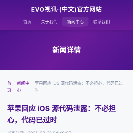
EVO视讯·(中文)官方网站
首页
关于我们
新闻中心
联系我们
新闻详情
首
新闻中
苹果回应 iOS 源代码泄露：不必担心，代码已过
›
›
页
心
时
苹果回应 iOS 源代码泄露：不必担
心，代码已过时
发布时间：2026-03-22 04:40:07