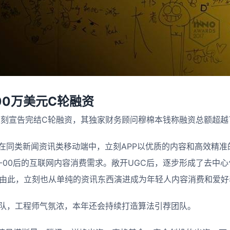
00万美元C轮融资
p立刻宣告完结C轮融资，其独家财务顾问穆棉本钱称融资总额超越
，在同类新闻资讯类移动端中，立刻APP以优质的内容和高效精
5-00后的互联网内容消费需求。敞开UGC后，逐步形成了去中
。由此，立刻也从单纯的资讯东西演进成为年轻人内容消费和爱
团队，工程师气氛浓，本年还会持续打造算法引荐团队。