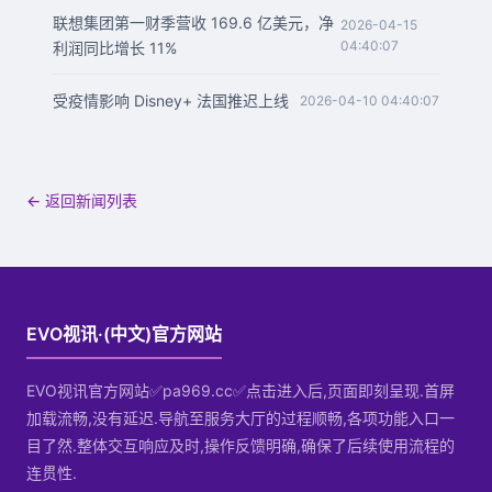
联想集团第一财季营收 169.6 亿美元，净
2026-04-15
04:40:07
利润同比增长 11%
受疫情影响 Disney+ 法国推迟上线
2026-04-10 04:40:07
← 返回新闻列表
EVO视讯·(中文)官方网站
EVO视讯官方网站✅pa969.cc✅点击进入后,页面即刻呈现.首屏
加载流畅,没有延迟.导航至服务大厅的过程顺畅,各项功能入口一
目了然.整体交互响应及时,操作反馈明确,确保了后续使用流程的
连贯性.