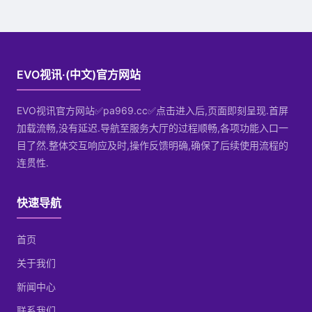
EVO视讯·(中文)官方网站
EVO视讯官方网站✅pa969.cc✅点击进入后,页面即刻呈现.首屏
加载流畅,没有延迟.导航至服务大厅的过程顺畅,各项功能入口一
目了然.整体交互响应及时,操作反馈明确,确保了后续使用流程的
连贯性.
快速导航
首页
关于我们
新闻中心
联系我们