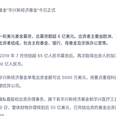
基金“华兴新经济基金”今日正式
一轮美元基金募资，总募资额超 6 亿美元。出资者主要由欧洲
出资者组成，包含主权基金、银行、母基金及宗族办公室等。
2019 年 7 月完结超 65 亿人民币募资后，再次取得出资人
00 亿人民币。
华兴新经济基金单笔出资金额可达 5000 万美元，将要点重视
期优异公司。
年开端私募股权出资办理事务，旗下有华兴新经济基金和华兴医疗
 月 30 日，整体财物办理规划近 55 亿美元，已完结出资的基金出
33%。