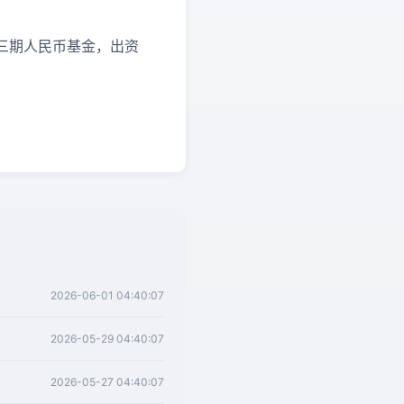
三期人民币基金，出资
2026-06-01 04:40:07
2026-05-29 04:40:07
2026-05-27 04:40:07