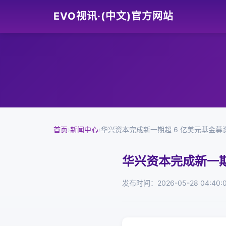
EVO视讯·(中文)官方网站
首页
›
新闻中心
›
华兴资本完成新一期超 6 亿美元基金募
华兴资本完成新一期
发布时间：2026-05-28 04:40: