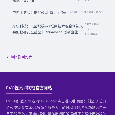
中国工信部：携号转网 12 月起施行
2026-04-30 04:40:07
2026-04-
摩联科技：以区块链+物联网技术融合创新来
13
突破数据安全壁垒 | ChinaBang 创新企业
04:40:07
← 返回新闻列表
EVO视讯·(中文)官方网站
EVO视讯官方网站✅pa969.cc✅点击进入后,页面即刻呈现.首屏
加载流畅,没有延迟.导航至服务大厅的过程顺畅,各项功能入口一
目了然.整体交互响应及时,操作反馈明确,确保了后续使用流程的