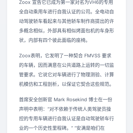
Zoox 宣告它已成为第一家对名为VH6的专用
全自动乘用车进行自我认证的公司。全电动自
动驾驶轿车看起来与其他轿车制作商提出的许
多概念相似，外部具有相似烤面包机的车身形
状，内部有四个彼此面临的座椅。
Zoox表明，它发明了一种契合 FMVSS 要求
的车辆，因而满意在公共道路上运转的一切监
管要求。它说它对车辆进行了物理测验、计算
机模仿和工程剖析，以保证它契合这些规范。
首席安全创新官 Mark Rosekind 博士在一份
声明中表明：“对不依赖于传统人类驾驶员操
控的专用车辆进行自我认证是自动驾驶轿车行
业的一个历史性里程碑。” “安满是咱们在