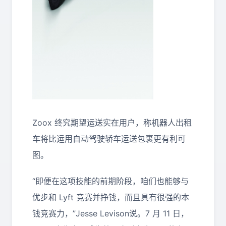
Zoox 终究期望运送实在用户，称机器人出租
车将比运用自动驾驶轿车运送包裹更有利可
图。
“即便在这项技能的前期阶段，咱们也能够与
优步和 Lyft 竞赛并挣钱，而且具有很强的本
钱竞赛力，”Jesse Levison说。7 月 11 日，