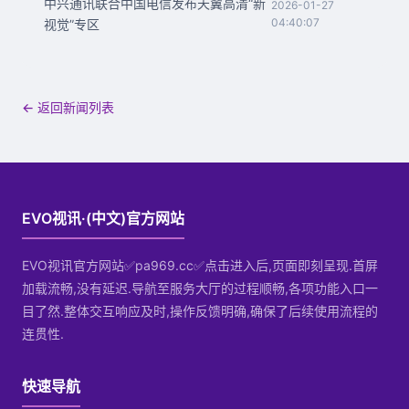
中兴通讯联合中国电信发布天翼高清“新
2026-01-27
04:40:07
视觉”专区
← 返回新闻列表
EVO视讯·(中文)官方网站
EVO视讯官方网站✅pa969.cc✅点击进入后,页面即刻呈现.首屏
加载流畅,没有延迟.导航至服务大厅的过程顺畅,各项功能入口一
目了然.整体交互响应及时,操作反馈明确,确保了后续使用流程的
连贯性.
快速导航