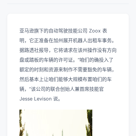
亚马逊旗下的自动驾驶技能公司 Zoox 表
明，它正准备在加州展开机器人出租车事务。
据路透社报导，它将请求在该州操作没有方向
盘或踏板的车辆的许可证。“咱们的确投入了
额定的时刻和资源来制作不需要豁免的车辆，
然后基本上让咱们能够大规模布置咱们的车
辆，”该公司的联合创始人兼首席技能官
Jesse Levison 说。